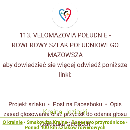
113. VELOMAZOVIA POŁUDNIE -
ROWEROWY SZLAK POŁUDNIOWEGO
MAZOWSZA
aby dowiedzieć się więcej odwiedź poniższe
linki:
Projekt szlaku
•
Post na Faceeboku
•
Opis
Kraina Jeziorki
zasad głosowania oraz przycisk do odania głosu
O krainie
•
Smakowita Kraina
•
Bogactwo przyrodnicze
•
(zakładka GŁOSUJ)
Ponad 400 km szlaków rowerowych