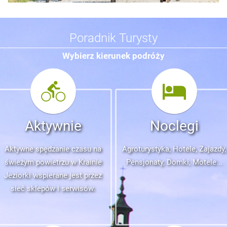
Poradnik Turysty
Wybierz kierunek podróży
Aktywnie
Noclegi
Aktywne spędzanie czasu na
Agroturystyka, Hotele, Zajazdy,
świeżym powietrzu w Krainie
Pensjonaty, Domki, Motele...
Jeziorki wspierane jest przez
sieć sklepów i serwisów.