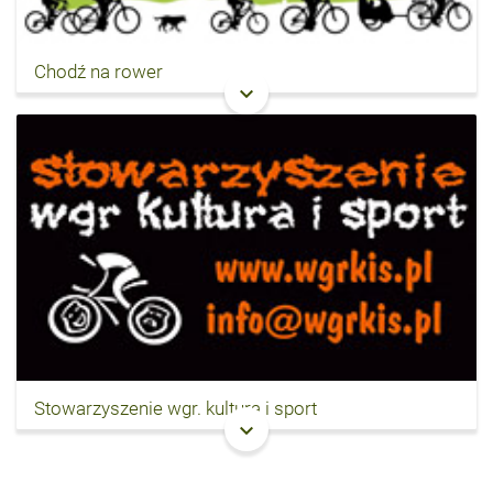
Chodź na rower
keyboard_arrow_down
Stowarzyszenie wgr. kultura i sport
keyboard_arrow_down