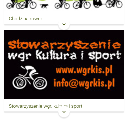
Chodź na rower
keyboard_arrow_down
Stowarzyszenie wgr. kultura i sport
keyboard_arrow_down