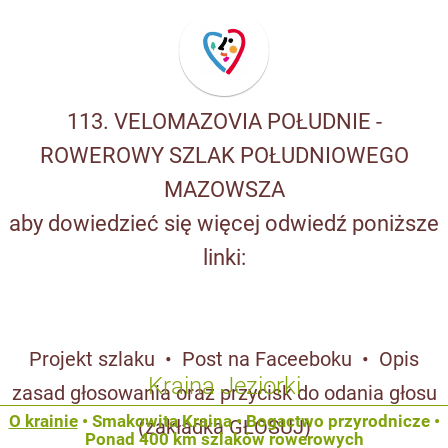
113. VELOMAZOVIA POŁUDNIE -
ROWEROWY SZLAK POŁUDNIOWEGO
MAZOWSZA
aby dowiedzieć się więcej odwiedź poniższe
linki:
Projekt szlaku
•
Post na Faceeboku
•
Opis
Kraina Jeziorki
zasad głosowania oraz przycisk do odania głosu
O krainie
•
Smakowita Kraina
•
Bogactwo przyrodnicze
•
(zakładka GŁOSUJ)
Ponad 400 km szlaków rowerowych