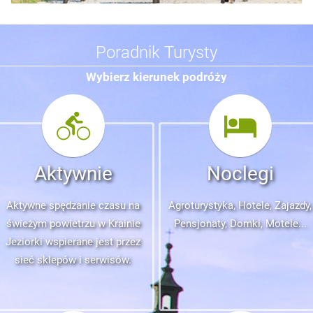
Poradnik Turysty
Wybierz kierunek podróży
Aktywnie
Noclegi
Aktywne spędzanie czasu na
Agroturystyka, Hotele, Zajazdy,
świeżym powietrzu w Krainie
Pensjonaty, Domki, Motele...
Jeziorki wspierane jest przez
sieć sklepów i serwisów.