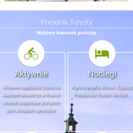
Poradnik Turysty
Wybierz kierunek podróży
Aktywnie
Noclegi
Aktywne spędzanie czasu na
Agroturystyka, Hotele, Zajazdy,
świeżym powietrzu w Krainie
Pensjonaty, Domki, Motele...
Jeziorki wspierane jest przez
sieć sklepów i serwisów.