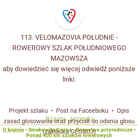
113. VELOMAZOVIA POŁUDNIE -
ROWEROWY SZLAK POŁUDNIOWEGO
MAZOWSZA
aby dowiedzieć się więcej odwiedź poniższe
linki:
Projekt szlaku
•
Post na Faceeboku
•
Opis
Kraina Jeziorki
zasad głosowania oraz przycisk do odania głosu
O krainie
•
Smakowita Kraina
•
Bogactwo przyrodnicze
•
(zakładka GŁOSUJ)
Ponad 400 km szlaków rowerowych