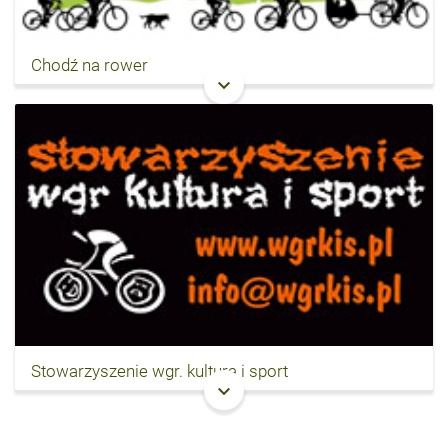
Chodź na rower
keyboard_arrow_down
Stowarzyszenie wgr. kultura i sport
keyboard_arrow_down